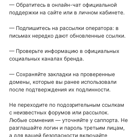
— Обратитесь в онлайн-чат официальной
поддержки на сайте или в личном кабинете.
— Подпишитесь на рассылки оператора: в
письмах нередко дают обновленные ссылки.
— Проверьте информацию в официальных
социальных каналах бренда.
— Сохраняйте закладки на проверенные
домены, которые вы ранее использовали
после подтверждения их подлинности.
Не переходите по подозрительным ссылкам
с неизвестных форумов или рассылок.
Любые сомнения — уточняйте у саппорта. Не
разглашайте логин и пароль третьим лицам,
а для вашей безопасности включайте