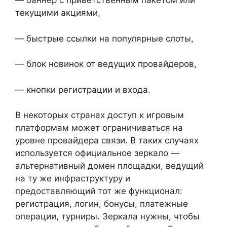
— баннер с приветственным пакетом или
текущими акциями,
— быстрые ссылки на популярные слоты,
— блок новинок от ведущих провайдеров,
— кнопки регистрации и входа.
В некоторых странах доступ к игровым
платформам может ограничиваться на
уровне провайдера связи. В таких случаях
используется официальное зеркало —
альтернативный домен площадки, ведущий
на ту же инфраструктуру и
предоставляющий тот же функционал:
регистрация, логин, бонусы, платежные
операции, турниры. Зеркала нужны, чтобы