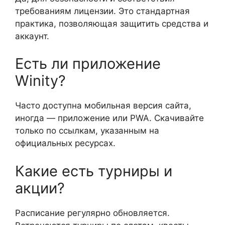
требованиям лицензии. Это стандартная
практика, позволяющая защитить средства и
аккаунт.
Есть ли приложение
Winity?
Часто доступна мобильная версия сайта,
иногда — приложение или PWA. Скачивайте
только по ссылкам, указанным на
официальных ресурсах.
Какие есть турниры и
акции?
Расписание регулярно обновляется.