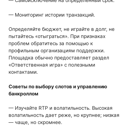
— Самоисключение на определенный срок.
— Мониторинг истории транзакций.
Определяйте бюджет, не играйте в долг, не
пытайтесь «отыграться». При признаках
проблем обратитесь за помощью к
профильным организациям поддержки.
Площадка обычно предоставляет раздел
«Ответственная игра» с полезными
контактами.
Советы по выбору слотов и управлению
банкроллом
— Изучайте RTP и волатильность. Высокая
волатильность дает реже, но крупнее; низкая
— чаще, но скромнее.