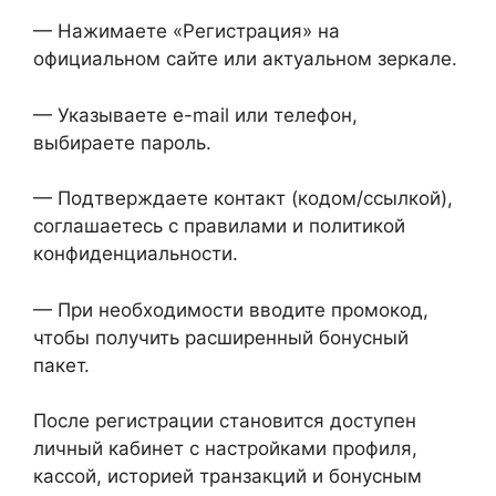
— Нажимаете «Регистрация» на
официальном сайте или актуальном зеркале.
— Указываете e-mail или телефон,
выбираете пароль.
— Подтверждаете контакт (кодом/ссылкой),
соглашаетесь с правилами и политикой
конфиденциальности.
— При необходимости вводите промокод,
чтобы получить расширенный бонусный
пакет.
После регистрации становится доступен
личный кабинет с настройками профиля,
кассой, историей транзакций и бонусным