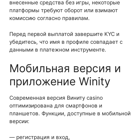
внесенные средства без игры, некоторые
платформы требуют оборот или взимают
комиссию согласно правилам.
Перед первой выплатой завершите KYC и
убедитесь, что имя в профиле совпадает с
данными в платежном инструменте.
Мобильная версия и
приложение Winity
Современная версия Виниту casino
оптимизирована для смартфонов и
планшетов. Функции, доступные в мобильной
версии:
— регистрация и вход,