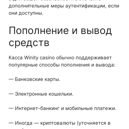
дополнительные меры аутентификации, если
они доступны.
Пополнение и вывод
средств
Касса Winity casino обычно поддерживает
популярные способы пополнения и вывода:
— Банковские карты.
— Электронные кошельки.
— Интернет-банкинг и мобильные платежи.
— Иногда — криптовалюты (уточняется в