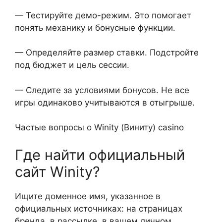
— Тестируйте демо-режим. Это помогает
понять механику и бонусные функции.
— Определяйте размер ставки. Подстройте
под бюджет и цель сессии.
— Следите за условиями бонусов. Не все
игры одинаково учитываются в отыгрыше.
Частые вопросы о Winity (Виниту) casino
Где найти официальный
сайт Winity?
Ищите доменное имя, указанное в
официальных источниках: на страницах
бренда, в рассылке, в вашем личном