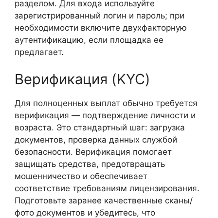
разделом. Для входа используйте
зарегистрированный логин и пароль; при
необходимости включите двухфакторную
аутентификацию, если площадка ее
предлагает.
Верификация (KYC)
Для полноценных выплат обычно требуется
верификация — подтверждение личности и
возраста. Это стандартный шаг: загрузка
документов, проверка данных службой
безопасности. Верификация помогает
защищать средства, предотвращать
мошенничество и обеспечивает
соответствие требованиям лицензирования.
Подготовьте заранее качественные сканы/
фото документов и убедитесь, что