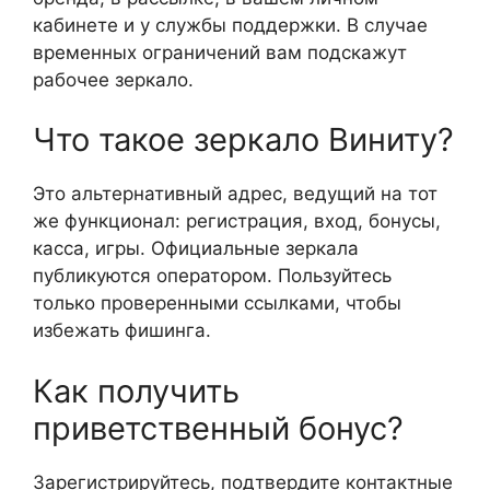
кабинете и у службы поддержки. В случае
временных ограничений вам подскажут
рабочее зеркало.
Что такое зеркало Виниту?
Это альтернативный адрес, ведущий на тот
же функционал: регистрация, вход, бонусы,
касса, игры. Официальные зеркала
публикуются оператором. Пользуйтесь
только проверенными ссылками, чтобы
избежать фишинга.
Как получить
приветственный бонус?
Зарегистрируйтесь, подтвердите контактные