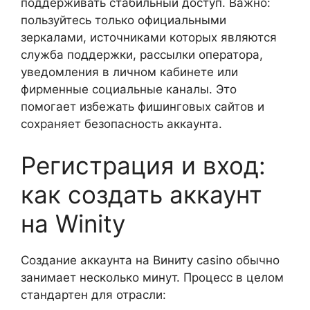
поддерживать стабильный доступ. Важно:
пользуйтесь только официальными
зеркалами, источниками которых являются
служба поддержки, рассылки оператора,
уведомления в личном кабинете или
фирменные социальные каналы. Это
помогает избежать фишинговых сайтов и
сохраняет безопасность аккаунта.
Регистрация и вход:
как создать аккаунт
на Winity
Создание аккаунта на Виниту casino обычно
занимает несколько минут. Процесс в целом
стандартен для отрасли: