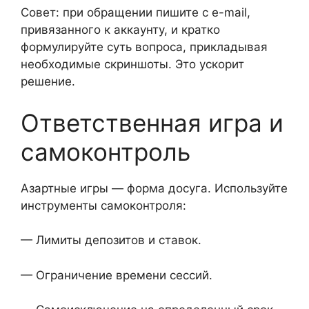
Совет: при обращении пишите с e-mail,
привязанного к аккаунту, и кратко
формулируйте суть вопроса, прикладывая
необходимые скриншоты. Это ускорит
решение.
Ответственная игра и
самоконтроль
Азартные игры — форма досуга. Используйте
инструменты самоконтроля:
— Лимиты депозитов и ставок.
— Ограничение времени сессий.