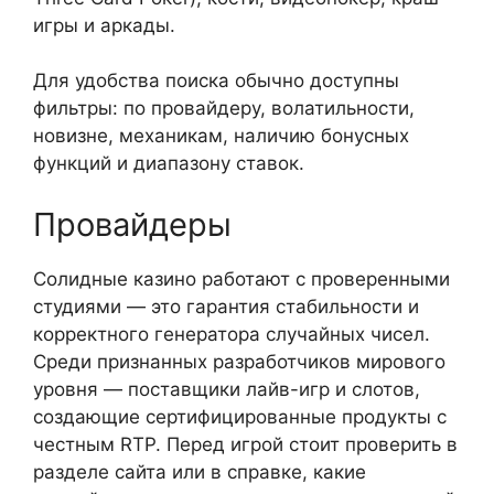
игры и аркады.
Для удобства поиска обычно доступны
фильтры: по провайдеру, волатильности,
новизне, механикам, наличию бонусных
функций и диапазону ставок.
Провайдеры
Солидные казино работают с проверенными
студиями — это гарантия стабильности и
корректного генератора случайных чисел.
Среди признанных разработчиков мирового
уровня — поставщики лайв-игр и слотов,
создающие сертифицированные продукты с
честным RTP. Перед игрой стоит проверить в
разделе сайта или в справке, какие