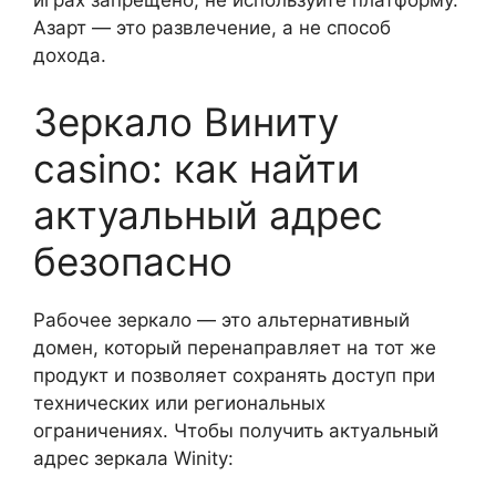
играх запрещено, не используйте платформу.
Азарт — это развлечение, а не способ
дохода.
Зеркало Виниту
casino: как найти
актуальный адрес
безопасно
Рабочее зеркало — это альтернативный
домен, который перенаправляет на тот же
продукт и позволяет сохранять доступ при
технических или региональных
ограничениях. Чтобы получить актуальный
адрес зеркала Winity: