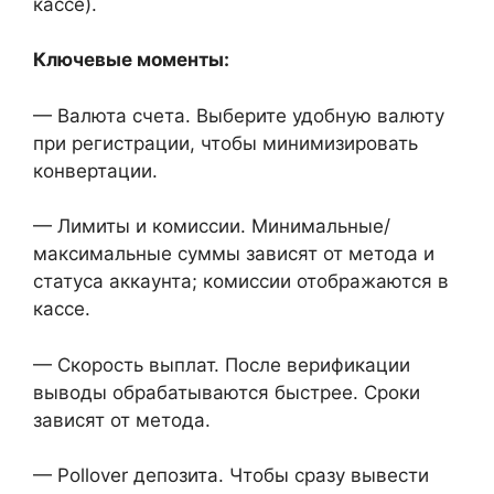
кассе).
Ключевые моменты:
— Валюта счета. Выберите удобную валюту
при регистрации, чтобы минимизировать
конвертации.
— Лимиты и комиссии. Минимальные/
максимальные суммы зависят от метода и
статуса аккаунта; комиссии отображаются в
кассе.
— Скорость выплат. После верификации
выводы обрабатываются быстрее. Сроки
зависят от метода.
— Рollover депозита. Чтобы сразу вывести