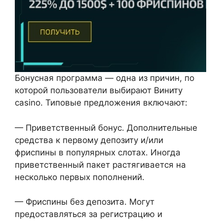
Бонусная программа — одна из причин, по
которой пользователи выбирают Виниту
casino. Типовые предложения включают:
— Приветственный бонус. Дополнительные
средства к первому депозиту и/или
фриспины в популярных слотах. Иногда
приветственный пакет растягивается на
несколько первых пополнений.
— Фриспины без депозита. Могут
предоставляться за регистрацию и